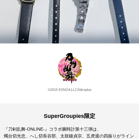
©2015 EXNOA LLC/Nitroplus
SuperGroupies限定
『刀剣乱舞-ONLINE-』コラボ腕時計第十三弾は、
燭台切光忠、へし切長谷部、太鼓鐘貞宗、五虎退の四振りがライン