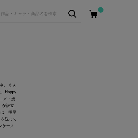
中。 あん
Happy
アニメ・漫
」が設立
ーは、明星
々を送って
ンケース
。