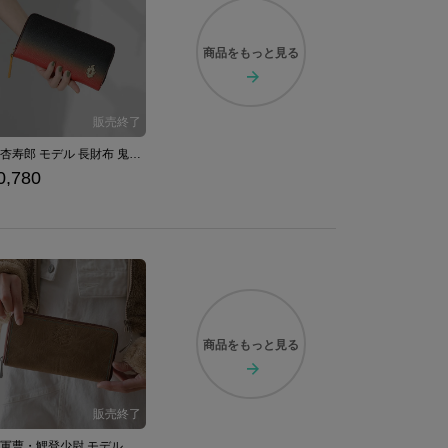
商品を
もっと見る
煉獄杏寿郎 モデル 長財布 鬼滅の刃
0,780
商品を
もっと見る
月島軍曹・鯉登少尉 モデル 長財布 ゴールデンカムイ