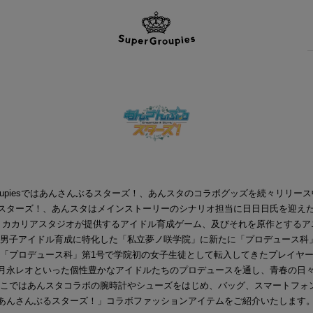
Groupiesではあんさんぶるスターズ！、あんスタのコラボグッズを続々リリース
スターズ！、あんスタはメインストーリーのシナリオ担当に日日日氏を迎えた、
ents カカリアスタジオが提供するアイドル育成ゲーム、及びそれを原作とする
 男子アイドル育成に特化した「私立夢ノ咲学院」に新たに「プロデュース科
 「プロデュース科」第1号で学院初の女子生徒として転入してきたプレイヤ
月永レオといった個性豊かなアイドルたちのプロデュースを通し、青春の日
ここではあんスタコラボの腕時計やシューズをはじめ、バッグ、スマートフォ
あんさんぶるスターズ！」コラボファッションアイテムをご紹介いたします