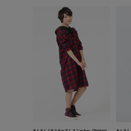
あんさんぶるスターズ！ スニーカー（Trickstar・紅月・UNDEAD・Ra*bits・2wink・Switch・fine・Knights・流星隊・Valkyrie・MaM・Edenモデル）