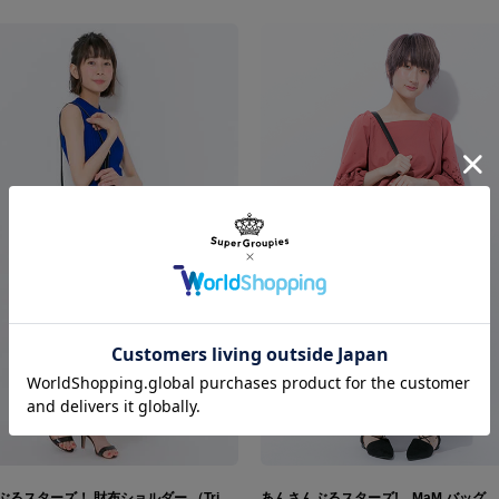
あんさんぶるスターズ！ 財布ショルダー （Trickstar・fine・UNDEAD・Knights・流星隊・Ra*bits・2wink・紅月・Valkyrie・Switch・MaM・Edenモデル）
あんさんぶるスターズ! MaM バッグ